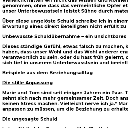
Vielleicht hatten wir nicht das Wissen und Könne
genommen, ohne dass das vermeintliche Opfer etwa
unser Unterbewusstsein leistet Sühne durch materi
Über diese ungelöste Schuld schreibe ich in eine
Erwartung eines direkt Beteiligten nicht erfüllt zu
Unbewusste Schuldübernahme – ein unsichtbares
Dieses ständige Gefühl, etwas falsch zu machen, ko
haben, dass unser Wohl und das Wohl anderer eng 
verantwortlich zu sein, oder du hast früh gelernt
sich tief in unserem Unterbewusstsein und beeinf
Beispiele aus dem Beziehungsalltag
Die stille Anpassung
Marie und Tom sind seit einigen Jahren ein Paar.
sehnt sich nach mehr gemeinsamer Zeit. Doch ansta
keinen Stress machen. Vielleicht nerve ich ja.“ Ma
anpassen zu müssen, um die Beziehung zu erhalten.
Die ungesagte Schuld