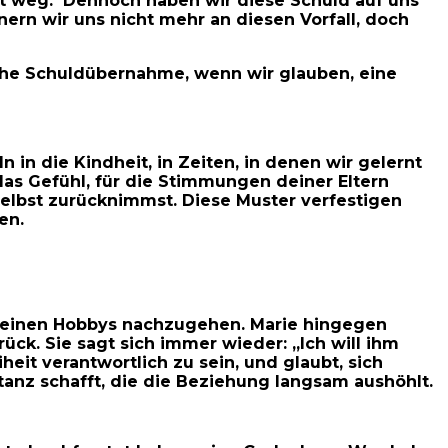
eit weg. Dennoch haben wir diese Schuld auf uns
ern wir uns nicht mehr an diesen Vorfall, doch
iche Schuldübernahme, wenn wir glauben, eine
in die Kindheit, in Zeiten, in denen wir gelernt
das Gefühl, für die Stimmungen deiner Eltern
 selbst zurücknimmst. Diese Muster verfestigen
en.
e seinen Hobbys nachzugehen. Marie hingegen
ück. Sie sagt sich immer wieder: „Ich will ihm
eit verantwortlich zu sein, und glaubt, sich
tanz schafft, die die Beziehung langsam aushöhlt.