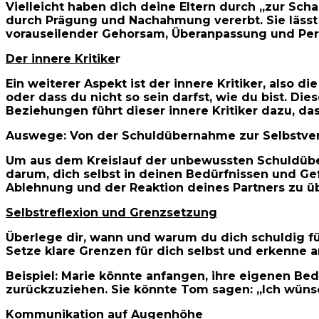
Vielleicht haben dich deine Eltern durch „zur Sch
durch Prägung und Nachahmung vererbt. Sie lässt 
vorauseilender Gehorsam, Überanpassung und Per
Der innere Kritike
r
Ein weiterer Aspekt ist der innere Kritiker, also d
oder dass du nicht so sein darfst, wie du bist. Die
Beziehungen führt dieser innere Kritiker dazu, da
Auswege: Von der Schuldübernahme zur Selbstve
Um aus dem Kreislauf der unbewussten Schuldübe
darum, dich selbst in deinen Bedürfnissen und Ge
Ablehnung und der Reaktion deines Partners zu ü
Selbstreflexion und Grenzsetzung
Überlege dir, wann und warum du dich schuldig fü
Setze klare Grenzen für dich selbst und erkenne an
Beispiel: Marie könnte anfangen, ihre eigenen Bed
zurückzuziehen. Sie könnte Tom sagen: „Ich wünsch
Kommunikation auf Augenhöhe