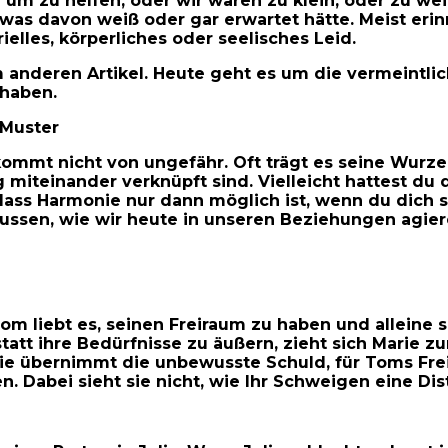
n um zu helfen, oder wir waren zu klein, oder zu w
s davon weiß oder gar erwartet hätte. Meist erinn
elles, körperliches oder seelisches Leid.
m anderen Artikel. Heute geht es um die vermeintl
 haben.
 Muster
mmt nicht von ungefähr. Oft trägt es seine Wurzeln 
miteinander verknüpft sind. Vielleicht hattest du 
, dass Harmonie nur dann möglich ist, wenn du dich
lussen, wie wir heute in unseren Beziehungen agier
 Tom liebt es, seinen Freiraum zu haben und allein
tt ihre Bedürfnisse zu äußern, zieht sich Marie zur
rie übernimmt die unbewusste Schuld, für Toms Freih
 Dabei sieht sie nicht, wie Ihr Schweigen eine Dis