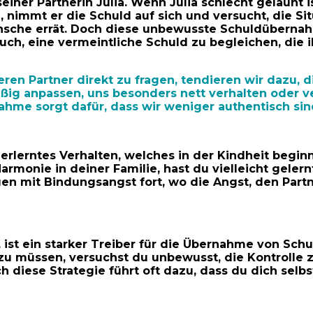
 seiner Partnerin Julia. Wenn Julia schlecht gelaunt
n, nimmt er die Schuld auf sich und versucht, die S
Wünsche errät. Doch diese unbewusste Schuldüberna
rsuch, eine vermeintliche Schuld zu begleichen, die 
eren Partner direkt zu fragen, tendieren wir dazu,
mäßig anpassen, uns besonders nett verhalten oder 
me sorgt dafür, dass wir weniger authentisch sind
rlerntes Verhalten, welches in der Kindheit begin
rmonie in deiner Familie, hast du vielleicht geler
n mit Bindungsangst fort, wo die Angst, den Partne
, ist ein starker Treiber für die Übernahme von Sch
zu müssen, versuchst du unbewusst, die Kontrolle 
 diese Strategie führt oft dazu, dass du dich selbst