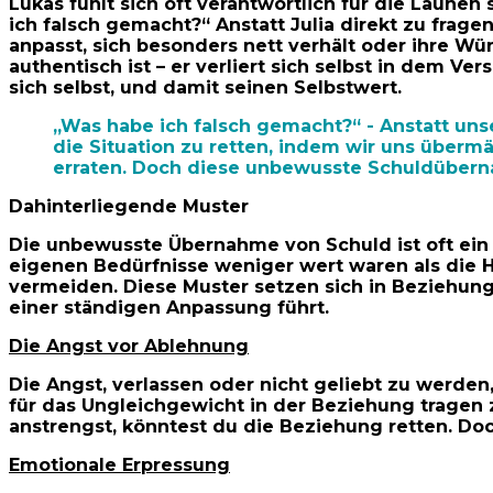
Lukas fühlt sich oft verantwortlich für die Launen
ich falsch gemacht?“ Anstatt Julia direkt zu frage
anpasst, sich besonders nett verhält oder ihre 
authentisch ist – er verliert sich selbst in dem Ve
sich selbst, und damit seinen Selbstwert.
„Was habe ich falsch gemacht?“ - Anstatt uns
die Situation zu retten, indem wir uns über
erraten. Doch diese unbewusste Schuldübernah
Dahinterliegende Muster
Die unbewusste Übernahme von Schuld ist oft ein e
eigenen Bedürfnisse weniger wert waren als die Ha
vermeiden. Diese Muster setzen sich in Beziehunge
einer ständigen Anpassung führt.
Die Angst vor Ablehnung
Die Angst, verlassen oder nicht geliebt zu werden
für das Ungleichgewicht in der Beziehung tragen 
anstrengst, könntest du die Beziehung retten. Doch
Emotionale Erpressung