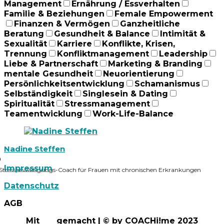
Management
Ernährung / Essverhalten
Familie & Beziehungen
Female Empowerment
Finanzen & Vermögen
Ganzheitliche
Beratung
Gesundheit & Balance
Intimität &
Sexualität
Karriere
Konflikte, Krisen,
Trennung
Konfliktmanagement
Leadership
Liebe & Partnerschaft
Marketing & Branding
mentale Gesundheit
Neuorientierung
Persönlichkeitsentwicklung
Schamanismus
Selbständigkeit
Singlesein & Dating
Spiritualität
Stressmanagement
Teamentwicklung
Work-Life-Balance
Nadine Steffen
0
Impressum
Stressbewältigungs-Coach für Frauen mit chronischen Erkrankungen
Datenschutz
AGB
Mit
gemacht | © by COACHi!me 2023