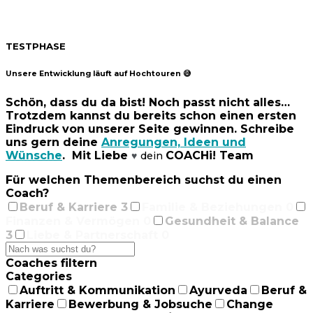
TESTPHASE
Unsere Entwicklung läuft auf Hochtouren 😅
Schön, dass du da bist! Noch passt nicht alles…
Trotzdem kannst du bereits schon einen ersten
Eindruck von unserer Seite gewinnen. Schreibe
uns gern deine
Anregungen, Ideen und
Wünsche
. Mit Liebe
COACHi! Team
dein
♥
Für welchen Themenbereich suchst du einen
Coach?
Beruf & Karriere
3
Familie & Beziehungen
0
Finanzen & Vermögen
0
Gesundheit & Balance
3
Liebe & Partnerschaft
0
Coaches filtern
Categories
Auftritt & Kommunikation
Ayurveda
Beruf &
Karriere
Bewerbung & Jobsuche
Change