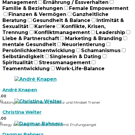
Management
Ernährung / Essverhalten
Familie & Beziehungen
Female Empowerment
Finanzen & Vermögen
Ganzheitliche
Beratung
Gesundheit & Balance
Intimität &
Sexualität
Karriere
Konflikte, Krisen,
Trennung
Konfliktmanagement
Leadership
Liebe & Partnerschaft
Marketing & Branding
mentale Gesundheit
Neuorientierung
Persönlichkeitsentwicklung
Schamanismus
Selbständigkeit
Singlesein & Dating
Spiritualität
Stressmanagement
Teamentwicklung
Work-Life-Balance
André Knapen
.00
4)
Mobbingfrei Familiencoach | Resilienz und Mindset Trainer
Christina Welter
.00
2)
Energy & Mindset Coach für Schüler mit Prüfungsangst
Dagmar Bahners