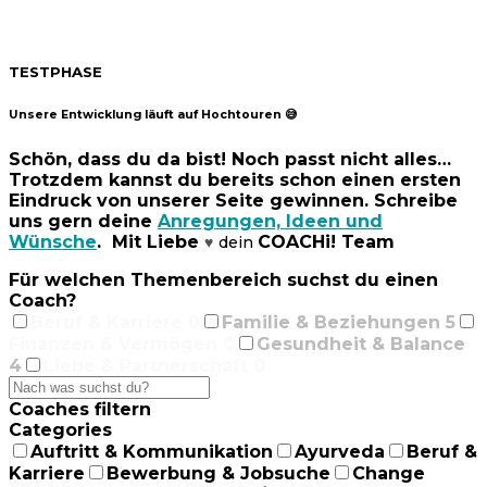
TESTPHASE
Unsere Entwicklung läuft auf Hochtouren 😅
Schön, dass du da bist! Noch passt nicht alles…
Trotzdem kannst du bereits schon einen ersten
Eindruck von unserer Seite gewinnen. Schreibe
uns gern deine
Anregungen, Ideen und
Wünsche
. Mit Liebe
COACHi! Team
dein
♥
Für welchen Themenbereich suchst du einen
Coach?
Beruf & Karriere
0
Familie & Beziehungen
5
Finanzen & Vermögen
0
Gesundheit & Balance
4
Liebe & Partnerschaft
0
Coaches filtern
Categories
Auftritt & Kommunikation
Ayurveda
Beruf &
Karriere
Bewerbung & Jobsuche
Change