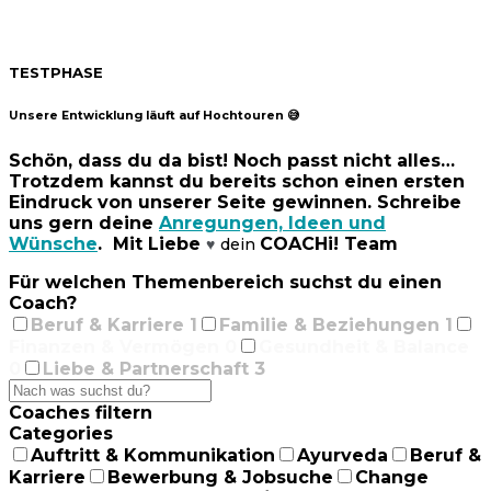
TESTPHASE
Unsere Entwicklung läuft auf Hochtouren 😅
Schön, dass du da bist! Noch passt nicht alles…
Trotzdem kannst du bereits schon einen ersten
Eindruck von unserer Seite gewinnen. Schreibe
uns gern deine
Anregungen, Ideen und
Wünsche
. Mit Liebe
COACHi! Team
dein
♥
Für welchen Themenbereich suchst du einen
Coach?
Beruf & Karriere
1
Familie & Beziehungen
1
Finanzen & Vermögen
0
Gesundheit & Balance
0
Liebe & Partnerschaft
3
Coaches filtern
Categories
Auftritt & Kommunikation
Ayurveda
Beruf &
Karriere
Bewerbung & Jobsuche
Change