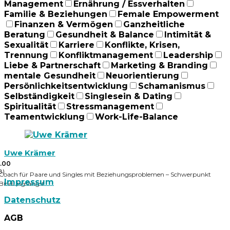
Management
Ernährung / Essverhalten
Familie & Beziehungen
Female Empowerment
Finanzen & Vermögen
Ganzheitliche
Beratung
Gesundheit & Balance
Intimität &
Sexualität
Karriere
Konflikte, Krisen,
Trennung
Konfliktmanagement
Leadership
Liebe & Partnerschaft
Marketing & Branding
mentale Gesundheit
Neuorientierung
Persönlichkeitsentwicklung
Schamanismus
Selbständigkeit
Singlesein & Dating
Spiritualität
Stressmanagement
Teamentwicklung
Work-Life-Balance
Uwe Krämer
.00
8)
Coach für Paare und Singles mit Beziehungsproblemen – Schwerpunkt
Impressum
Bindungsangst
Datenschutz
AGB