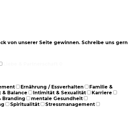
ruck von unserer Seite gewinnen. Schreibe uns gern
Liebe & Partnerschaft
0
ement
Ernährung / Essverhalten
Familie &
 & Balance
Intimität & Sexualität
Karriere
& Branding
mentale Gesundheit
ng
Spiritualität
Stressmanagement