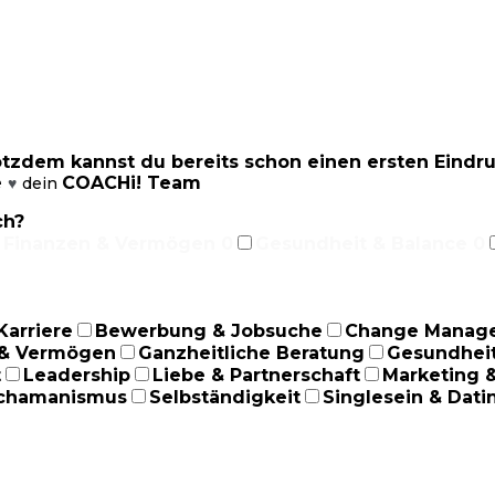
rotzdem kannst du bereits schon einen ersten Eind
e
COACHi! Team
dein
♥
ch?
Finanzen & Vermögen
0
Gesundheit & Balance
0
Karriere
Bewerbung & Jobsuche
Change Manag
 & Vermögen
Ganzheitliche Beratung
Gesundheit
t
Leadership
Liebe & Partnerschaft
Marketing 
chamanismus
Selbständigkeit
Singlesein & Dati