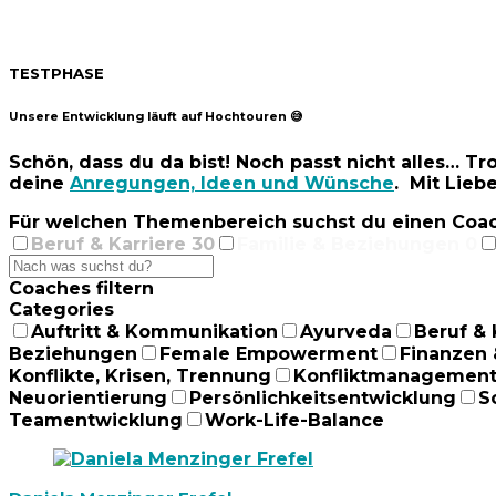
TESTPHASE
Unsere Entwicklung läuft auf Hochtouren 😅
Schön, dass du da bist! Noch passt nicht alles… T
deine
Anregungen, Ideen und Wünsche
. Mit Lieb
Für welchen Themenbereich suchst du einen Coa
Beruf & Karriere
30
Familie & Beziehungen
0
Coaches filtern
Categories
Auftritt & Kommunikation
Ayurveda
Beruf & 
Beziehungen
Female Empowerment
Finanzen
Konflikte, Krisen, Trennung
Konfliktmanagemen
Neuorientierung
Persönlichkeitsentwicklung
S
Teamentwicklung
Work-Life-Balance