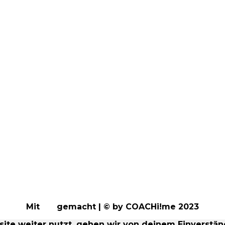
Mit
gemacht | © by COACHi!me 2023
te weiter nutzt, gehen wir von deinem Einverständ