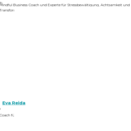
3)
Mindful Business Coach und Experte für Stressbewältigung, Achtsamkeit und
Transformation
Eva Reida
0
Coach für Weiblichkeit, Intimität & Sexualität