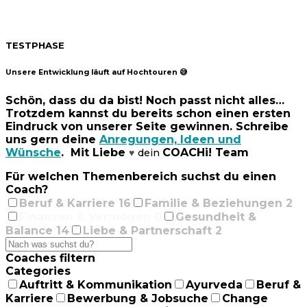
TESTPHASE
Unsere Entwicklung läuft auf Hochtouren 😅
Schön, dass du da bist! Noch passt nicht alles…
Trotzdem kannst du bereits schon einen ersten
Eindruck von unserer Seite gewinnen. Schreibe
uns gern deine
Anregungen, Ideen und
Wünsche
. Mit Liebe
COACHi! Team
dein
♥
Für welchen Themenbereich suchst du einen
Coach?
Beruf & Karriere
16
Familie & Beziehungen
2
Finanzen & Vermögen
0
Gesundheit &
Balance
14
Liebe & Partnerschaft
2
Coaches filtern
Categories
Auftritt & Kommunikation
Ayurveda
Beruf &
Karriere
Bewerbung & Jobsuche
Change