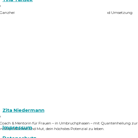
0
Ganzheitliche Psychologin und Coach für Transformation und Umsetzung
Zita Niedermann
0
Coach & Mentorin für Frauen – in Umbruchphasen – mit Quantenheilung zur
Impressum
inneren Klarheit und Mut, dein höchstes Potenzial zu leben.