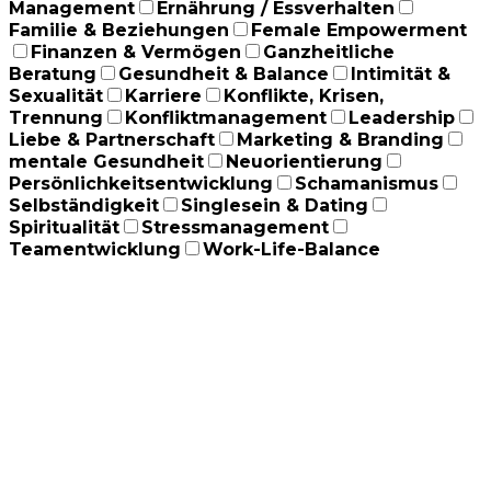
Management
Ernährung / Essverhalten
Familie & Beziehungen
Female Empowerment
Finanzen & Vermögen
Ganzheitliche
Beratung
Gesundheit & Balance
Intimität &
Sexualität
Karriere
Konflikte, Krisen,
Trennung
Konfliktmanagement
Leadership
Liebe & Partnerschaft
Marketing & Branding
mentale Gesundheit
Neuorientierung
Persönlichkeitsentwicklung
Schamanismus
Selbständigkeit
Singlesein & Dating
Spiritualität
Stressmanagement
Teamentwicklung
Work-Life-Balance