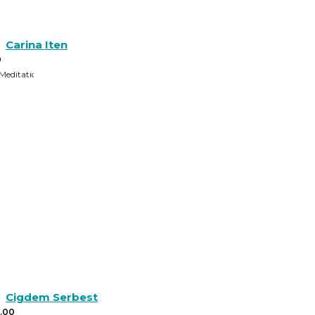
Carina Iten
0
Meditations- und Achtsamkeitscoach
Cigdem Serbest
.00