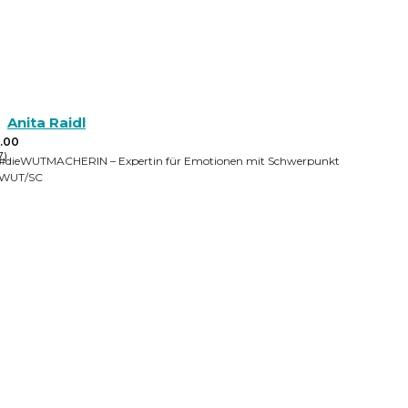
Anita Raidl
.00
7)
#dieWUTMACHERIN – Expertin für Emotionen mit Schwerpunkt
WUT/SCHAM/ANGST